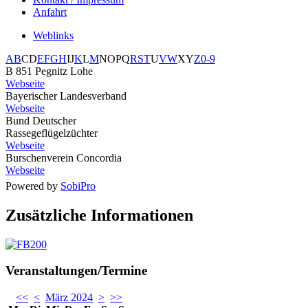
Anfahrt
Weblinks
A
B
C
D
E
F
G
H
I
J
K
L
M
N
O
P
Q
R
S
T
U
V
W
X
Y
Z
0-9
B 851 Pegnitz Lohe
Webseite
Bayerischer Landesverband
Webseite
Bund Deutscher
Rassegeflügelzüchter
Webseite
Burschenverein Concordia
Webseite
Powered by
SobiPro
Zusätzliche Informationen
Veranstaltungen/Termine
<<
<
März 2024
>
>>