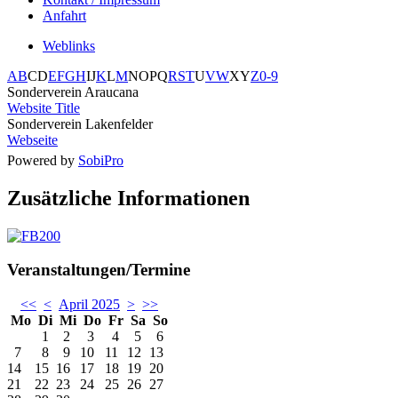
Anfahrt
Weblinks
A
B
C
D
E
F
G
H
I
J
K
L
M
N
O
P
Q
R
S
T
U
V
W
X
Y
Z
0-9
Sonderverein Araucana
Website Title
Sonderverein Lakenfelder
Webseite
Powered by
SobiPro
Zusätzliche Informationen
Veranstaltungen/Termine
<<
<
April 2025
>
>>
Mo
Di
Mi
Do
Fr
Sa
So
1
2
3
4
5
6
7
8
9
10
11
12
13
14
15
16
17
18
19
20
21
22
23
24
25
26
27