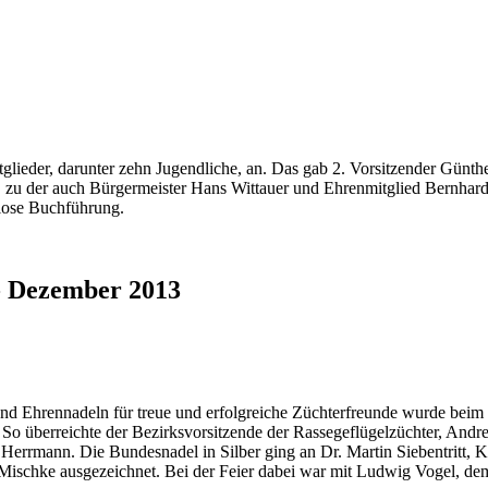
lieder, darunter zehn Jugendliche, an. Das gab 2. Vorsitzender Günth
, zu der auch Bürgermeister Hans Wittauer und Ehrenmitglied Bernha
lose Buchführung.
 - Dezember 2013
d Ehrennadeln für treue und erfolgreiche Züchterfreunde wurde beim
. So überreichte der Bezirksvorsitzende der Rassegeflügelzüchter, An
Herrmann. Die Bundesnadel in Silber ging an Dr. Martin Siebentritt, 
Mischke ausgezeichnet. Bei der Feier dabei war mit Ludwig Vogel, de