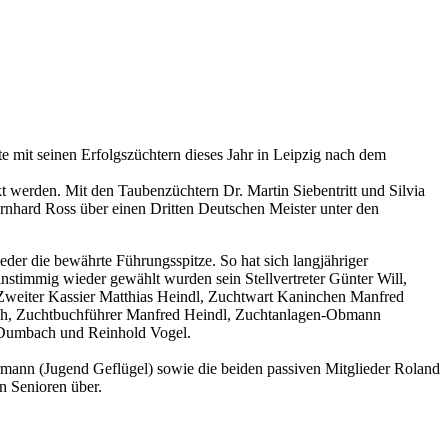
 mit seinen Erfolgszüchtern dieses Jahr in Leipzig nach dem
t werden. Mit den Taubenzüchtern Dr. Martin Siebentritt und Silvia
nhard Ross über einen Dritten Deutschen Meister unter den
eder die bewährte Führungsspitze. So hat sich langjähriger
instimmig wieder gewählt wurden sein Stellvertreter Günter Will,
t, Zweiter Kassier Matthias Heindl, Zuchtwart Kaninchen Manfred
nch, Zuchtbuchführer Manfred Heindl, Zuchtanlagen-Obmann
 Dumbach und Reinhold Vogel.
rmann (Jugend Geflügel) sowie die beiden passiven Mitglieder Roland
n Senioren über.