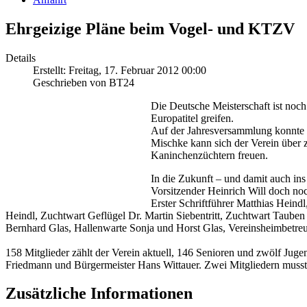
Ehrgeizige Pläne beim Vogel- und KTZV
Details
Erstellt: Freitag, 17. Februar 2012 00:00
Geschrieben von BT24
Die Deutsche Meisterschaft ist noc
Europatitel greifen.
Auf der Jahresversammlung konnte au
Mischke kann sich der Verein über 
Kaninchenzüchtern freuen.
In die Zukunft – und damit auch ins
Vorsitzender Heinrich Will doch noc
Erster Schriftführer Matthias Heind
Heindl, Zuchtwart Geflügel Dr. Martin Siebentritt, Zuchtwart Tau
Bernhard Glas, Hallenwarte Sonja und Horst Glas, Vereinsheimbetr
158 Mitglieder zählt der Verein aktuell, 146 Senioren und zwölf Ju
Friedmann und Bürgermeister Hans Wittauer. Zwei Mitgliedern musste 
Zusätzliche Informationen