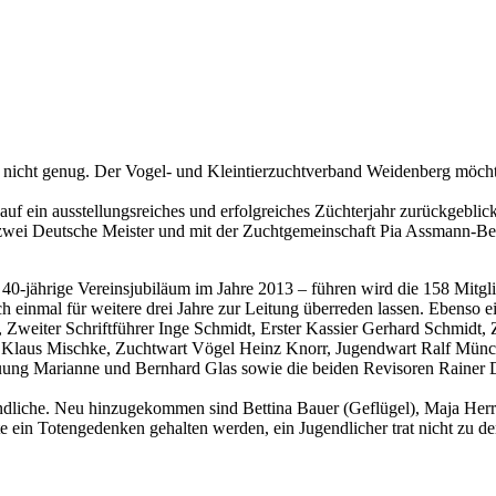
h nicht genug. Der Vogel- und Kleintierzuchtverband Weidenberg möchte
f ein ausstellungsreiches und erfolgreiches Züchterjahr zurückgeblick
zwei Deutsche Meister und mit der Zuchtgemeinschaft Pia Assmann-Ber
 40-jährige Vereinsjubiläum im Jahre 2013 – führen wird die 158 Mitgli
h einmal für weitere drei Jahre zur Leitung überreden lassen. Ebenso e
l, Zweiter Schriftführer Inge Schmidt, Erster Kassier Gerhard Schmid
ben Klaus Mischke, Zuchtwart Vögel Heinz Knorr, Jugendwart Ralf Mü
euung Marianne und Bernhard Glas sowie die beiden Revisoren Rainer
gendliche. Neu hinzugekommen sind Bettina Bauer (Geflügel), Maja Her
ein Totengedenken gehalten werden, ein Jugendlicher trat nicht zu de