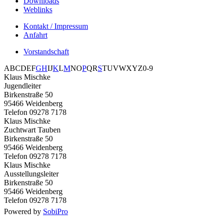
Downloads
Weblinks
Kontakt / Impressum
Anfahrt
Vorstandschaft
A
B
C
D
E
F
G
H
I
J
K
L
M
N
O
P
Q
R
S
T
U
V
W
X
Y
Z
0-9
Klaus Mischke
Jugendleiter
Birkenstraße 50
95466 Weidenberg
Telefon 09278 7178
Klaus Mischke
Zuchtwart Tauben
Birkenstraße 50
95466 Weidenberg
Telefon 09278 7178
Klaus Mischke
Ausstellungsleiter
Birkenstraße 50
95466 Weidenberg
Telefon 09278 7178
Powered by
SobiPro